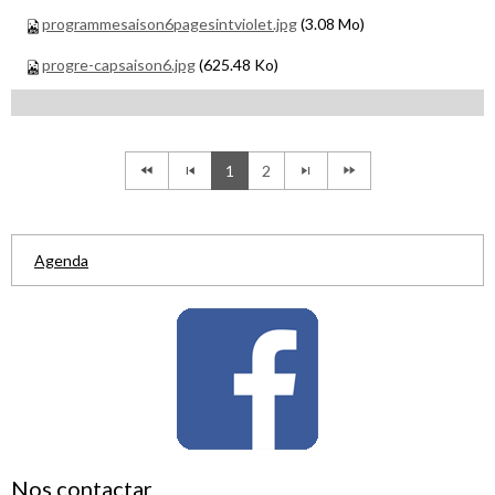
programmesaison6pagesintviolet.jpg
(3.08 Mo)
progre-capsaison6.jpg
(625.48 Ko)
1
2
Agenda
Nos contactar