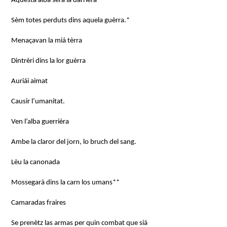
Aquesta alba serà la darrièra
Sèm totes perduts dins aquela guèrra.*
Menaçavan la miá tèrra
Dintrèri dins la lor guèrra
Auriái aimat
Causir l’umanitat.
Ven l’alba guerrièra
Ambe la claror del jorn, lo bruch del sang.
Lèu la canonada
Mossegarà dins la carn los umans**
Camaradas fraires
Se prenètz las armas per quin combat que siá