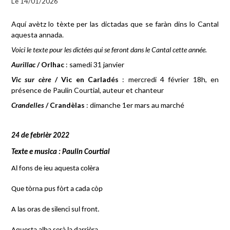
Le 14/01/2026
Aquí avètz lo tèxte per las dictadas que se faràn dins lo Cantal
aquesta annada.
Voici le texte pour les dictées qui se feront dans le Cantal cette année.
Aurillac
/ Orlhac
: samedi 31 janvier
Vic sur cère
/ Vic en Carladés
: mercredi 4 février 18h, en
présence de Paulin Courtial, auteur et chanteur
Crandelles
/ Crandèlas
: dimanche 1er mars au marché
24 de febrièr 2022
Texte e musica : Paulin Courtial
Al fons de ieu aquesta colèra
Que tòrna pus fòrt a cada còp
A las oras de silenci sul front.