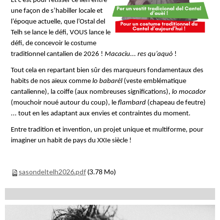
Et c’est pour retisser ce lien entre
une façon de s’habiller locale et
l’époque actuelle, que l’Ostal del
Telh se lance le défi, VOUS lance le
défi, de concevoir le costume
traditionnel cantalien de 2026 !
Macaciu... res qu’aquò
!
Tout cela en repartant bien sûr des marqueurs fondamentaux des
habits de nos aïeux comme
lo babarèl
(veste emblématique
cantalienne), la coiffe (aux nombreuses significations),
lo mocador
(mouchoir noué autour du coup), le
flambard
(chapeau de feutre)
... tout en les adaptant aux envies et contraintes du moment.
Entre tradition et invention, un projet unique et multiforme, pour
imaginer un habit de pays du XXIe siècle !
sasondeltelh2026.pdf
(3.78 Mo)