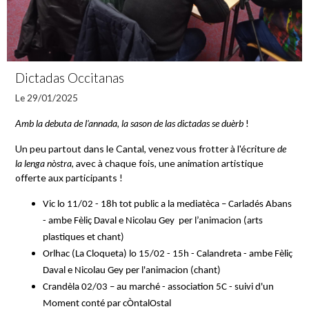
Dictadas Occitanas
Le 29/01/2025
Amb la debuta de l'annada, la sason de las dictadas se duèrb
!
Un peu partout dans le Cantal, venez vous frotter à l'écriture
de
la lenga nòstra
, avec à chaque fois, une animation artistique
offerte aux participants !
Vic lo 11/02 - 18h tot public a la mediatèca – Carladés Abans
- ambe Fèliç Daval e Nicolau Gey per l’animacion (arts
plastiques et chant)
Orlhac (La Cloqueta) lo 15/02 - 15h
- Calandreta -
ambe Fèliç
Daval e Nicolau Gey per l'animacion (chant)
Crandèla 02/03 – au marché - association 5C - suivi d'un
Moment conté par cÒntalOstal