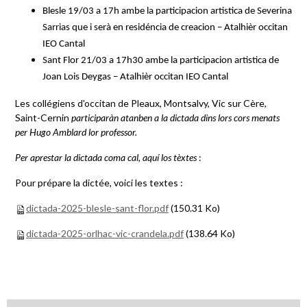
Blesle 19/03 a 17h ambe la participacion artistica de Severina
Sarrias que i serà en residéncia de creacion – Atalhièr occitan
IEO Cantal
Sant Flor 21/03 a 17h30 ambe la participacion artistica de
Joan Lois Deygas – Atalhièr occitan IEO Cantal
Les collégiens d'occitan de Pleaux, Montsalvy, Vic sur Cère,
Saint-Cernin
participaràn atanben a la dictada dins lors cors menats
per Hugo Amblard lor professor.
Per aprestar la dictada coma cal, aquí los tèxtes
:
Pour prépare la dictée, voici les textes :
dictada-2025-blesle-sant-flor.pdf
(150.31 Ko)
dictada-2025-orlhac-vic-crandela.pdf
(138.64 Ko)