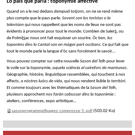
Lo país que parla : toponymie affective
Quand on a le nez dedans
dempuèi totjorn
, on ne se rend même
plus compte que le pays parle.
Sovent son los toristas o la
television
qui nous rappellent que les noms de lieux ne sont pas
évidents à prononcer pour tout le monde. Combien de Saler
S
, ou
de Polmi
N
ac nous ont fait esquisser un sourire.
Òc ben, los
toponims dins lo Cantal son en màger part occitans
. Ce qui fait que
tout le monde parle la langue d’òc sans forcément le savoir…
Vous pouvez compter sur cette nouvelle
Sason del Telh
pour lever
le voile sur la toponymie,
aquela sciéncia al caireforc de mantunas
.
Géographie, histoire, linguistique rassemblées, qui touchent à nos
affects,
a nòstres luòcs de vida
, qui nous rendent lisible
lo territòri
.
Et comme toujours avec les thématiques de la
Sason del Telh
,
plusieurs approchent
nos faràn cabussar dins la toponimia
:
ateliers, conférences, expo artistique…
sasonprogramme8pages-compresse-1-.pdf
(503.02 Ko)