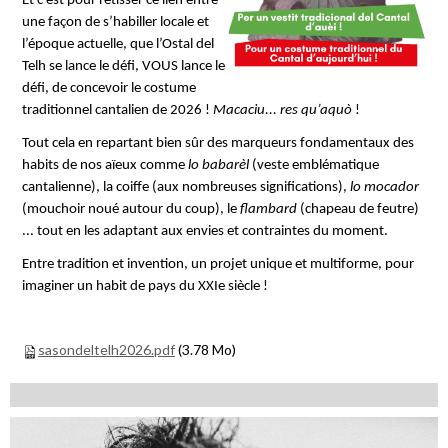
Et c’est pour retisser ce lien entre
une façon de s’habiller locale et
l’époque actuelle, que l’Ostal del
Telh se lance le défi, VOUS lance le
défi, de concevoir le costume
traditionnel cantalien de 2026 !
Macaciu... res qu’aquò
!
Tout cela en repartant bien sûr des marqueurs fondamentaux des
habits de nos aïeux comme
lo babarèl
(veste emblématique
cantalienne), la coiffe (aux nombreuses significations),
lo mocador
(mouchoir noué autour du coup), le
flambard
(chapeau de feutre)
... tout en les adaptant aux envies et contraintes du moment.
Entre tradition et invention, un projet unique et multiforme, pour
imaginer un habit de pays du XXIe siècle !
sasondeltelh2026.pdf
(3.78 Mo)