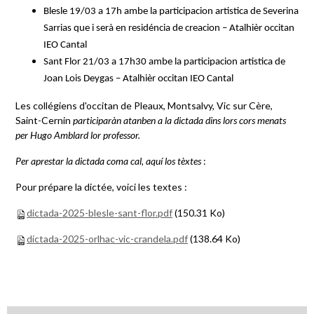
Blesle 19/03 a 17h ambe la participacion artistica de Severina
Sarrias que i serà en residéncia de creacion – Atalhièr occitan
IEO Cantal
Sant Flor 21/03 a 17h30 ambe la participacion artistica de
Joan Lois Deygas – Atalhièr occitan IEO Cantal
Les collégiens d'occitan de Pleaux, Montsalvy, Vic sur Cère,
Saint-Cernin
participaràn atanben a la dictada dins lors cors menats
per Hugo Amblard lor professor.
Per aprestar la dictada coma cal, aquí los tèxtes
:
Pour prépare la dictée, voici les textes :
dictada-2025-blesle-sant-flor.pdf
(150.31 Ko)
dictada-2025-orlhac-vic-crandela.pdf
(138.64 Ko)