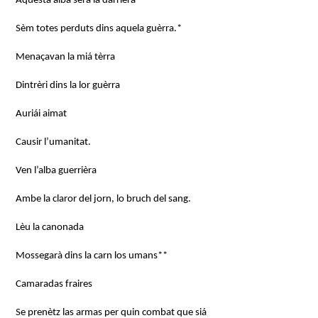
Aquesta alba serà la darrièra
Sèm totes perduts dins aquela guèrra.*
Menaçavan la miá tèrra
Dintrèri dins la lor guèrra
Auriái aimat
Causir l’umanitat.
Ven l’alba guerrièra
Ambe la claror del jorn, lo bruch del sang.
Lèu la canonada
Mossegarà dins la carn los umans**
Camaradas fraires
Se prenètz las armas per quin combat que siá