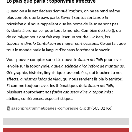
Lo país que parla : toponymie affective
Quand on a le nez dedans
dempuèi totjorn
, on ne se rend même
plus compte que le pays parle.
Sovent son los toristas o la
television
qui nous rappellent que les noms de lieux ne sont pas
évidents à prononcer pour tout le monde. Combien de Saler
S
, ou
de Polmi
N
ac nous ont fait esquisser un sourire.
Òc ben, los
toponims dins lo Cantal son en màger part occitans
. Ce qui fait que
tout le monde parle la langue d’òc sans forcément le savoir…
Vous pouvez compter sur cette nouvelle
Sason del Telh
pour lever
le voile sur la toponymie,
aquela sciéncia al caireforc de mantunas
.
Géographie, histoire, linguistique rassemblées, qui touchent à nos
affects,
a nòstres luòcs de vida
, qui nous rendent lisible
lo territòri
.
Et comme toujours avec les thématiques de la
Sason del Telh
,
plusieurs approchent
nos faràn cabussar dins la toponimia
:
ateliers, conférences, expo artistique…
sasonprogramme8pages-compresse-1-.pdf
(503.02 Ko)