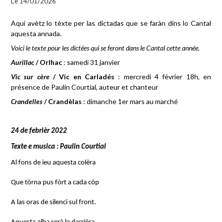
Le 14/01/2026
Aquí avètz lo tèxte per las dictadas que se faràn dins lo Cantal
aquesta annada.
Voici le texte pour les dictées qui se feront dans le Cantal cette année.
Aurillac
/ Orlhac
: samedi 31 janvier
Vic sur cère
/ Vic en Carladés
: mercredi 4 février 18h, en
présence de Paulin Courtial, auteur et chanteur
Crandelles
/ Crandèlas
: dimanche 1er mars au marché
24 de febrièr 2022
Texte e musica : Paulin Courtial
Al fons de ieu aquesta colèra
Que tòrna pus fòrt a cada còp
A las oras de silenci sul front.