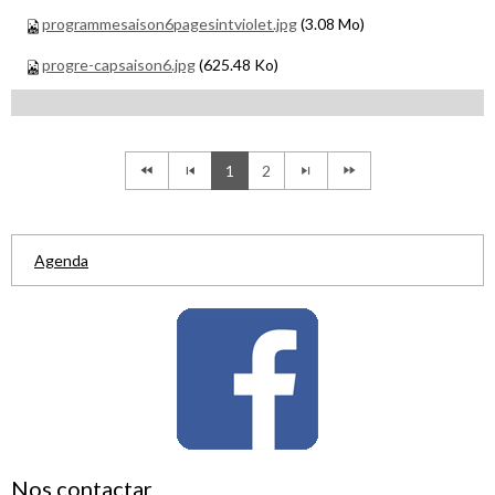
programmesaison6pagesintviolet.jpg
(3.08 Mo)
progre-capsaison6.jpg
(625.48 Ko)
1
2
Agenda
Nos contactar