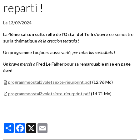
reparti !
Le 13/09/2024
La
4ème saison culturelle
de l'
Ostal del Telh
s'ouvre ce semestre
sur la thématique
de la creacion teatrala !
Un programme toujours aussi varié,
per totas las curiositats !
Un brave mercés a
Fred Le Falher pour sa remarquable mise en page,
òsca!
programmeostal3voletsexte-rieurprint.pdf
(12.96 Mo)
programmeostal3voletsinte-rieurprint.pdf
(14.71 Mo)
Partager
Facebook
X
Email