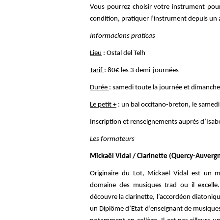
Vous pourrez choisir votre instrument pou
condition, pratiquer l’instrument depuis u
Informacions praticas
Lieu
: Ostal del Telh
Tarif
: 80€ les 3 demi-journées
Durée
: samedi toute la journée et dimanch
Le petit +
: un bal occitano-breton, le samedi
Inscription et renseignements auprès d’Isabe
Les formateurs
Mickaël Vidal / Clarinette (Quercy-Auver
Originaire du Lot, Mickaël Vidal est un 
domaine des musiques trad ou il excelle
découvre la clarin
ette, l’
accordéon diatonique
un Diplôme d’Etat d’enseignant de musiques 