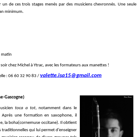
r un de ces trois stages menés par des musiciens chevronnés. Une seule
n an minimum.
e matin
 soir chez Michel à Ytrac, avec les formateurs aux manettes !
valette.isa15@gmail.com
lle : 06 60 32 90 83 /
gne-Gascogne)
musicien
toca a tot
, notamment dans le
. Après
une
f
o
rmation en saxophone, il
, la boha(cornemuse occitane). Il obtient
traditionnelles qui lui permet d’enseigner