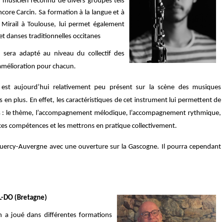
 un musicien reconnu de divers groupes tels
ncore Carcin. Sa formation à la langue et à
u Mirail à Toulouse, lui permet é
galement
t danses traditionnelles occitanes
u sera adapté au niveau du collectif des
d’amélioration pour chacun.
i est aujourd’hui relativement peu présent sur la scène des musiques
 en plus. En effet, les caractéristiques de cet instrument lui permettent de
rs : le thème, l’accompagnement mélodique, l’accompagnement rythmique,
es compétences et les mettrons en pratique collectivement.
 Quercy-Auvergne avec une ouverture sur la Gascogne. Il pourra cependant
OL-DO (Bretagne)
n a joué dans différentes formations