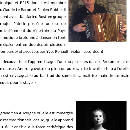
atonique et BF15 dont il est membre
 Claude Le Baron et Fabien Robbe, il
alement avec Kanfarted Rostren groupe
ouje. Patrick possède une solide
rticulièrement du répertoire du Pays
en musique bretonne à danser en font
ue également en duo depuis plusieurs
ombarde) et avec Jacques Yves Rehault (violon, accordéon)
a découverte et l’apprentissage d’une ou plusieurs danses Bretonnes ainsi
 danse : Andro, gavotte ou plinn ou autres. « Le travail se fera à l’oreille
n est envisageable au bal trad du samedi. La maitrise main droite main
quis pour le stage. »
 grandit en Auvergne où elle est immergée
oires traditionnels locaux, qu'elle apprend
T 63. Sensible à la force esthétique des