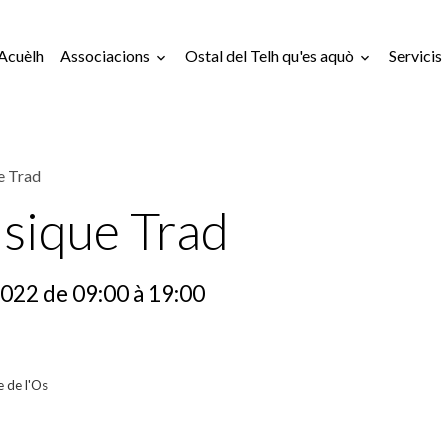
Acuèlh
Associacions
Ostal del Telh qu'es aquò
Servicis
e Trad
sique Trad
2022
de 09:00
à 19:00
e de l'Os