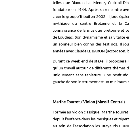
telles que Diaouled ar Menez, Cocktail Di
fondateur en 1984. Après sa rencontre avec
créer le groupe Tribuil en 2002. Il joue ég
mythique du centre Bretagne et le Car
connaissance de la musique bretonne et pa
de Loudéac. Son dynamisme et sa vitalité 
un sonneur bien connu des fest-noz. Il jo
années avec Claude LE BARON (accordéon, b
Durant ce week end de stage, il proposera l
qu’un travail autour de différents thèmes de
uniquement sans tablature. Une restitutio
gauche de son instrument est un minimum re
Marthe Tourret / Violon (Massif-Central)
Formée au violon classique, Marthe Tourret
depuis l'enfance dans les musiques et répert
au sein de l'association les Brayauds-CDMD