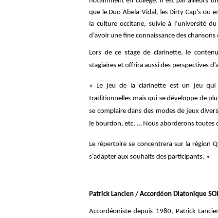
notamment en c
ollège. Il est par ailleurs
que le Duo Abela-Vidal, les Dirty Cap’s ou e
la culture occitane, suivie à l’université d
d’avoir une fine connaissance des chansons e
Lors de ce stage de clarinette, le conten
stagiaires et offrira aussi des perspectives 
« Le jeu de la clarinette est un jeu qu
traditionnelles mais qui se développe de plus
se complaire dans des modes de jeux dive
le bourdon, etc, … Nous aborderons toutes c
Le répertoire se concentrera sur la région
s’adapter aux
souhaits des participants. »
Patrick Lancien / Accordéon Diatonique S
Accordéoniste depuis 1980, Patrick Lancie