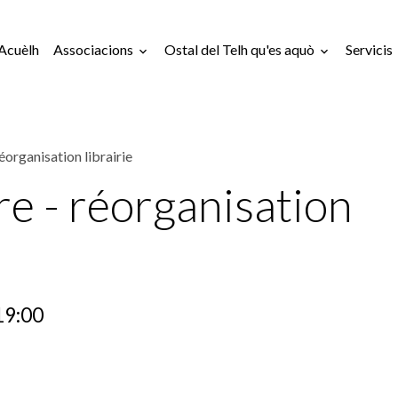
Acuèlh
Associacions
Ostal del Telh qu'es aquò
Servicis
réorganisation librairie
bre - réorganisation
19:00