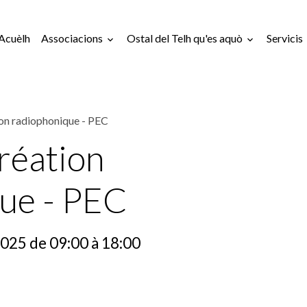
Acuèlh
Associacions
Ostal del Telh qu'es aquò
Servicis
on radiophonique - PEC
réation
ue - PEC
2025
de 09:00
à 18:00