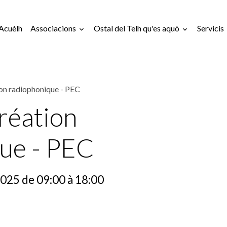
Acuèlh
Associacions
Ostal del Telh qu'es aquò
Servicis
on radiophonique - PEC
réation
ue - PEC
2025
de 09:00
à 18:00