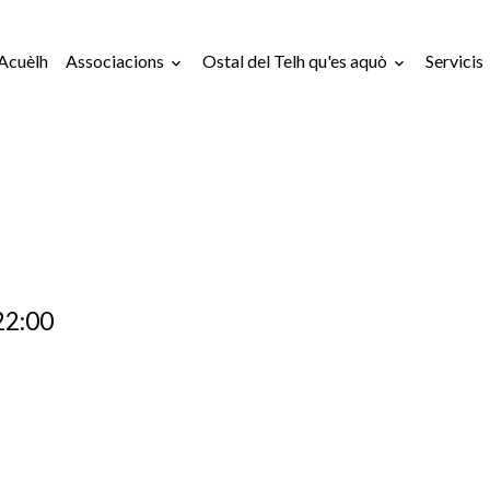
Acuèlh
Associacions
Ostal del Telh qu'es aquò
Servicis
22:00