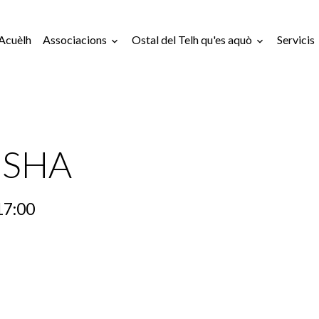
Acuèlh
Associacions
Ostal del Telh qu'es aquò
Servicis
 SHA
17:00