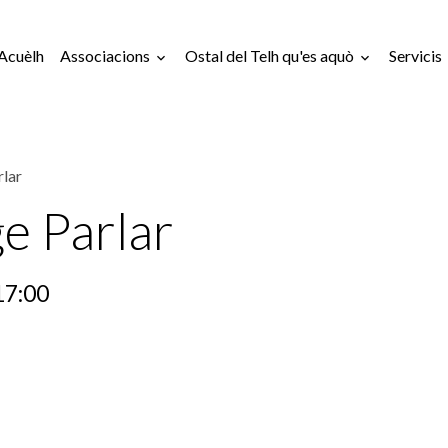
Acuèlh
Associacions
Ostal del Telh qu'es aquò
Servicis
rlar
e Parlar
17:00