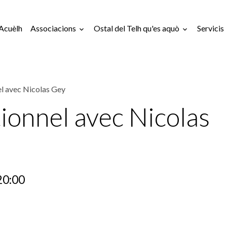
Acuèlh
Associacions
Ostal del Telh qu'es aquò
Servicis
el avec Nicolas Gey
ionnel avec Nicolas
20:00