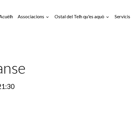
Acuèlh
Associacions
Ostal del Telh qu'es aquò
Servicis
anse
21:30