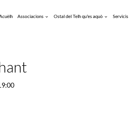
Acuèlh
Associacions
Ostal del Telh qu'es aquò
Servicis
Chant
19:00