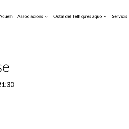
Acuèlh
Associacions
Ostal del Telh qu'es aquò
Servicis
se
21:30