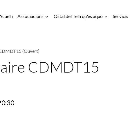
Acuèlh
Associacions
Ostal del Telh qu'es aquò
Servicis
e CDMDT15 (Ouvert)
ntaire CDMDT15
20:30