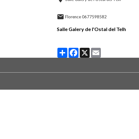
Florence 0677598582
Salle Galery de l'Ostal del Telh
Partager
Facebook
X
Email