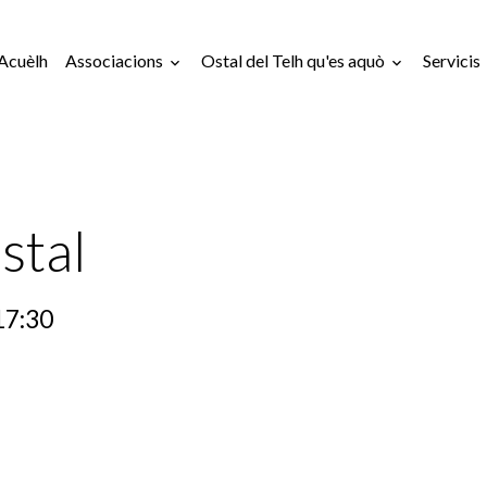
Acuèlh
Associacions
Ostal del Telh qu'es aquò
Servicis
stal
17:30